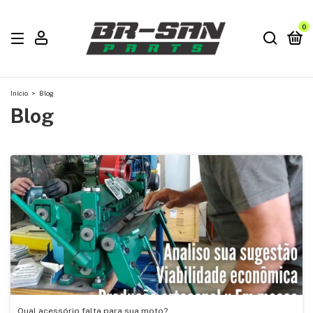
0
Início
>
Blog
Blog
Qual acessório falta para sua moto?