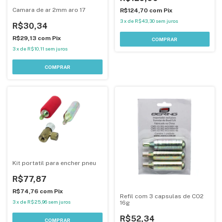
Camara de ar 2mm aro 17
R$124,70
com
Pix
3
x
de
R$43,30
sem juros
R$30,34
R$29,13
com
Pix
3
x
de
R$10,11
sem juros
Kit portatil para encher pneu
R$77,87
R$74,76
com
Pix
Refil com 3 capsulas de CO2
3
x
de
R$25,96
sem juros
16g
R$52,34