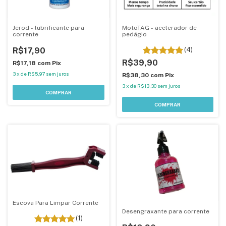
Jerod - lubrificante para
MotoTAG - acelerador de
corrente
pedágio
R$17,90
(4)
R$39,90
R$17,18
com
Pix
3
x
de
R$5,97
sem juros
R$38,30
com
Pix
3
x
de
R$13,30
sem juros
Escova Para Limpar Corrente
Desengraxante para corrente
(1)