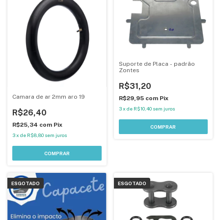
Suporte de Placa - padrão
Zontes
R$31,20
Camara de ar 2mm aro 19
R$29,95
com
Pix
3
x
de
R$10,40
sem juros
R$26,40
R$25,34
com
Pix
3
x
de
R$8,80
sem juros
ESGOTADO
ESGOTADO