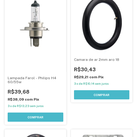
Camara de ar 2mm aro 18
R$30,43
R$29,21
com
Pix
Lampada Farol - Philips H4
60/55w
3
x
de
R$10,14
sem juros
R$39,68
R$38,09
com
Pix
3
x
de
R$13,23
sem juros