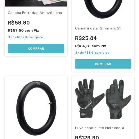
Caneca Estradas Amazônicas
R$59,90
Camara de ar 2mm aro 21
R$57,50
com
Pix
3
x
de
R$19,97
sem juros
R$25,84
R$24,81
com
Pix
3
x
de
R$8,61
sem juros
Luva cano curto Helt Ímola
R$129,90