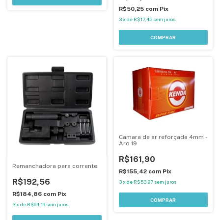
R$50,25
com
Pix
3
x
de
R$17,45
sem juros
Camara de ar reforçada 4mm -
Aro 19
R$161,90
Remanchadora para corrente
R$155,42
com
Pix
R$192,56
3
x
de
R$53,97
sem juros
R$184,86
com
Pix
3
x
de
R$64,19
sem juros