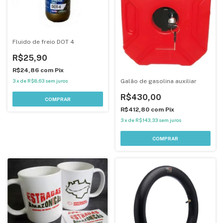
Fluido de freio DOT 4
R$25,90
R$24,86
com
Pix
Galão de gasolina auxiliar
3
x
de
R$8,63
sem juros
R$430,00
R$412,80
com
Pix
3
x
de
R$143,33
sem juros