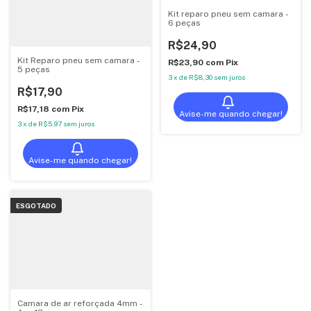
Kit reparo pneu sem camara -
6 peças
R$24,90
Kit Reparo pneu sem camara -
R$23,90
com
Pix
5 peças
3
x
de
R$8,30
sem juros
R$17,90
R$17,18
com
Pix
Avise-me quando chegar!
3
x
de
R$5,97
sem juros
Avise-me quando chegar!
ESGOTADO
Camara de ar reforçada 4mm -