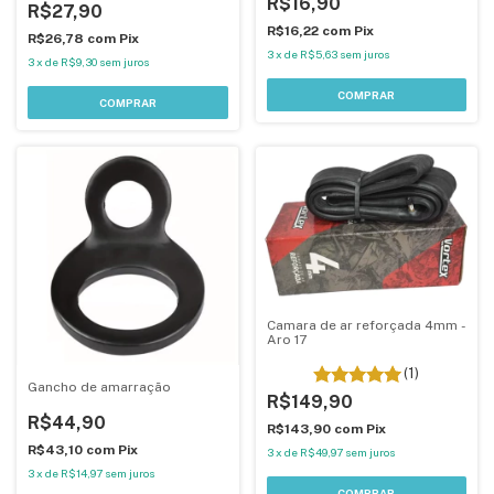
R$16,90
R$27,90
R$16,22
com
Pix
R$26,78
com
Pix
3
x
de
R$5,63
sem juros
3
x
de
R$9,30
sem juros
Camara de ar reforçada 4mm -
Aro 17
(1)
Gancho de amarração
R$149,90
R$44,90
R$143,90
com
Pix
R$43,10
com
Pix
3
x
de
R$49,97
sem juros
3
x
de
R$14,97
sem juros