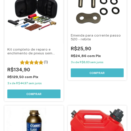
Emenda para corrente passo
520 - rebite
R$25,90
Kit completo de reparo e
enchimento de pneus sem
R$24,86
com
Pix
camara de ar
(1)
3
x
de
R$8,63
sem juros
R$134,90
R$129,50
com
Pix
3
x
de
R$44,97
sem juros