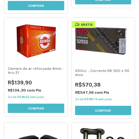
GRÁTIS
Camara de ar reforçada 4mm -
650cc - Corrente RK 520 x 110
Aro 21
elos
R$139,90
R$570,38
R$134,30
com
Pix
R$547,56
com
Pix
3
x
de
R$46,63
sem juros
3
x
de
R$190,13
sem juros