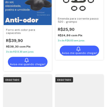
Emenda para corrente passo
520 - grampo
R$25,90
Forro anti-odor para
capacetes
R$24,86
com
Pix
R$39,90
3
x
de
R$8,63
sem juros
R$38,30
com
Pix
3
x
de
R$13,30
sem juros
Avise-me quando chegar!
Avise-me quando chegar!
ESGOTADO
ESGOTADO