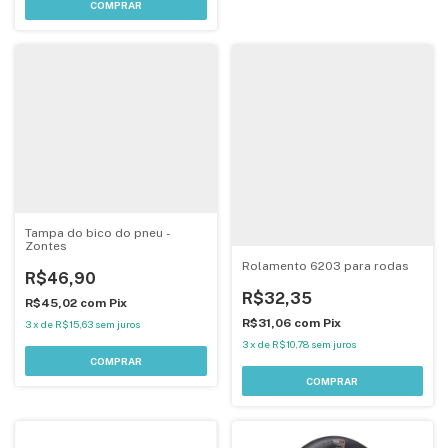
Tampa do bico do pneu -
Zontes
Rolamento 6203 para rodas
R$46,90
R$32,35
R$45,02
com
Pix
R$31,06
com
Pix
3
x
de
R$15,63
sem juros
3
x
de
R$10,78
sem juros